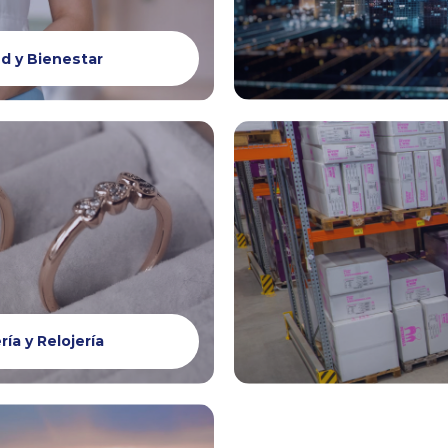
d y Bienestar
ría y Relojería