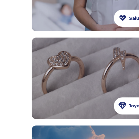
Salu
Joye