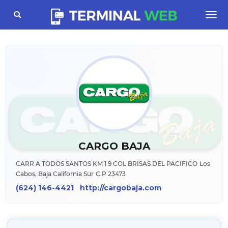
Toggle
Togg
navigation
navi
CARGO BAJA
CARR A TODOS SANTOS KM 1 9 COL BRISAS DEL PACIFICO
Los
Cabos, Baja California Sur
C.P 23473
(624) 146-4421
http://cargobaja.com