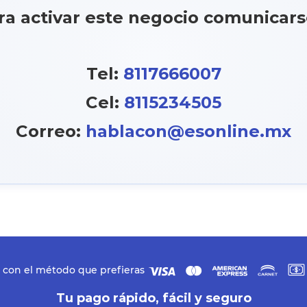
ra activar este negocio comunicars
Tel:
8117666007
Cel:
8115234505
Correo:
hablacon@esonline.mx
 con el método que prefieras
Tu pago rápido, fácil y seguro