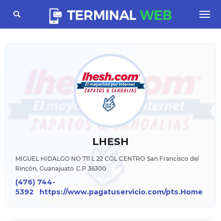
Toggle
Togg
navigation
navi
LHESH
MIGUEL HIDALGO NO 711 L 22 COL CENTRO
San Francisco del
Rincón, Guanajuato
C.P 36300
(476) 744-
5392
https://www.pagatuservicio.com/pts.Home