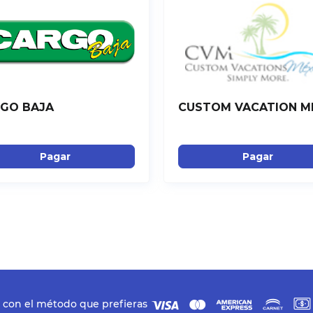
GO BAJA
CUSTOM VACATION M
Pagar
Pagar
 con el método que prefieras