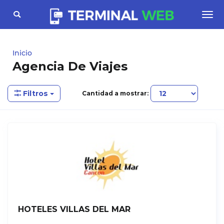
Toggle
Togg
navigation
navi
Inicio
Agencia De Viajes
Filtros
Cantidad a mostrar:
HOTELES VILLAS DEL MAR